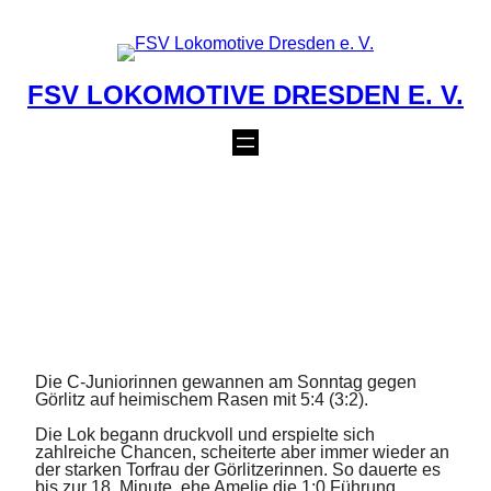
Zum
Inhalt
springen
FSV LOKOMOTIVE DRESDEN E. V.
+++C-JUNIORINNEN
MIT SIEG GEGEN FC
SILESIA GÖRLITZ+++
5. April 2016
Die C-Juniorinnen gewannen am Sonntag gegen
Görlitz auf heimischem Rasen mit 5:4 (3:2).
Die Lok begann druckvoll und erspielte sich
zahlreiche Chancen, scheiterte aber immer wieder an
der starken Torfrau der Görlitzerinnen. So dauerte es
bis zur 18. Minute, ehe Amelie die 1:0 Führung