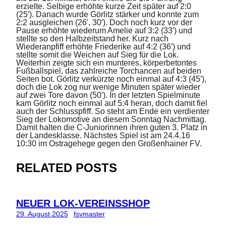
erzielte. Selbige erhöhte kurze Zeit später auf 2:0
(25′). Danach wurde Görlitz stärker und konnte zum
2:2 ausgleichen (26′, 30′). Doch noch kurz vor der
Pause erhöhte wiederum Amelie auf 3:2 (33′) und
stellte so den Halbzeitstand her. Kurz nach
Wiederanpfiff erhöhte Friederike auf 4:2 (36′) und
stellte somit die Weichen auf Sieg für die Lok.
Weiterhin zeigte sich ein munteres, körperbetontes
Fußballspiel, das zahlreiche Torchancen auf beiden
Seiten bot. Görlitz verkürzte noch einmal auf 4:3 (45′),
doch die Lok zog nur wenige Minuten später wieder
auf zwei Tore davon (50′). In der letzten Spielminute
kam Görlitz noch einmal auf 5:4 heran, doch damit fiel
auch der Schlusspfiff. So steht am Ende ein verdienter
Sieg der Lokomotive an diesem Sonntag Nachmittag.
Damit halten die C-Juniorinnen ihren guten 3. Platz in
der Landesklasse. Nächstes Spiel ist am 24.4.16
10:30 im Ostragehege gegen den Großenhainer FV.
RELATED POSTS
NEUER LOK-VEREINSSHOP
29. August 2025
fsvmaster