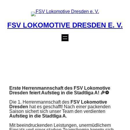
Zum
Inhalt
springen
FSV LOKOMOTIVE DRESDEN E. V.
MÄNNER I: AUFSTIEG
IN STADTLIGA A
17. Juni 2025
Erste Herrenmannschaft des FSV Lokomotive
Dresden feiert Aufstieg in die Stadtliga A! 🎉⚽
Die 1. Herrenmannschaft des
FSV Lokomotive
Dresden
hat es geschafft! Nach einer packenden
Saison sichert sich unser Team den verdienten
Aufstieg in die Stadtliga A
.
Mit beeindruckenden Leistungen, unermüdlichem
Einsatz und einer starken Teamchemie konnte sich