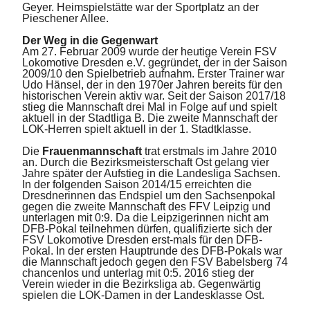
Geyer. Heimspielstätte war der Sportplatz an der
Pieschener Allee.
Der Weg in die Gegenwart
Am 27. Februar 2009 wurde der heutige Verein FSV
Lokomotive Dresden e.V. gegründet, der in der Saison
2009/10 den Spielbetrieb aufnahm. Erster Trainer war
Udo Hänsel, der in den 1970er Jahren bereits für den
historischen Verein aktiv war. Seit der Saison 2017/18
stieg die Mannschaft drei Mal in Folge auf und spielt
aktuell in der Stadtliga B. Die zweite Mannschaft der
LOK-Herren spielt aktuell in der 1. Stadtklasse.
Die
Frauenmannschaft
trat erstmals im Jahre 2010
an. Durch die Bezirksmeisterschaft Ost gelang vier
Jahre später der Aufstieg in die Landesliga Sachsen.
In der folgenden Saison 2014/15 erreichten die
Dresdnerinnen das Endspiel um den Sachsenpokal
gegen die zweite Mannschaft des FFV Leipzig und
unterlagen mit 0:9. Da die Leipzigerinnen nicht am
DFB-Pokal teilnehmen dürfen, qualifizierte sich der
FSV Lokomotive Dresden erst-mals für den DFB-
Pokal. In der ersten Hauptrunde des DFB-Pokals war
die Mannschaft jedoch gegen den FSV Babelsberg 74
chancenlos und unterlag mit 0:5. 2016 stieg der
Verein wieder in die Bezirksliga ab. Gegenwärtig
spielen die LOK-Damen in der Landesklasse Ost.