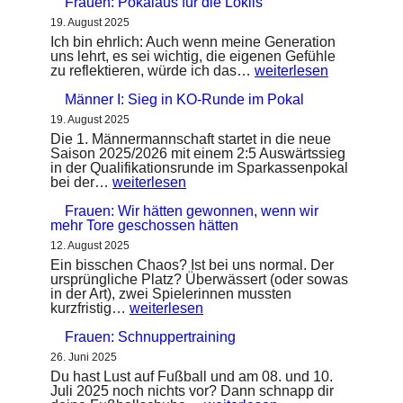
Frauen: Pokalaus für die Loklis
19. August 2025
Ich bin ehrlich: Auch wenn meine Generation
uns lehrt, es sei wichtig, die eigenen Gefühle
Frauen:
zu reflektieren, würde ich das…
weiterlesen
Pokalaus
für
Männer I: Sieg in KO-Runde im Pokal
die
19. August 2025
Loklis
Die 1. Männermannschaft startet in die neue
Saison 2025/2026 mit einem 2:5 Auswärtssieg
in der Qualifikationsrunde im Sparkassenpokal
Männer
bei der…
weiterlesen
I:
Sieg
Frauen: Wir hätten gewonnen, wenn wir
in
mehr Tore geschossen hätten
KO-
12. August 2025
Runde
Ein bisschen Chaos? Ist bei uns normal. Der
im
ursprüngliche Platz? Überwässert (oder sowas
Pokal
in der Art), zwei Spielerinnen mussten
Frauen:
kurzfristig…
weiterlesen
Wir
hätten
Frauen: Schnuppertraining
gewonnen,
26. Juni 2025
wenn
Du hast Lust auf Fußball und am 08. und 10.
wir
Juli 2025 noch nichts vor? Dann schnapp dir
mehr