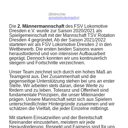
(Bildrechte:
annebphotography
)
Die
2. Männermannschaft
des FSV Lokomotive
Dresden e.V. wurde zur Saison 2020/2021 als
Spielgemeinschaft mit der Mannschaft TSV Rotation
Dresden 4 gegründet. Ab der Saison 2021/2022
starteten wir als FSV Lokomotive Dresden 2 in den
Wettbewerb. Die ersten beiden Saisons waren
herausfordernd und von intensiver Aufbauarbeit
geprägt. Dennoch konnten wir uns kontinuierlich
steigern und Fortschritte verzeichnen.
Unser Team zeichnet sich durch ein hohes Maß an
Teamgeist aus. Der Zusammenhalt und die
gegenseitige Unterstützung stehen bei uns an erster
Stelle. Wir arbeiten stets daran, diese Werte zu
fördern und zu leben. Toleranz und Offenheit sind
fundamentale Prinzipien, die unser Miteinander
prägen. Unsere Mannschaft setzt sich aus Spielern
unterschiedlichster Hintergründe zusammen und wir
schätzen die Vielfalt, die jeder Einzelne mitbringt.
Mit starkem Einsatzwillen und der Bereitschaft
füreinander einzustehen, meistern wir jede
Herausforderung. Respekt und Fairness sind für uns