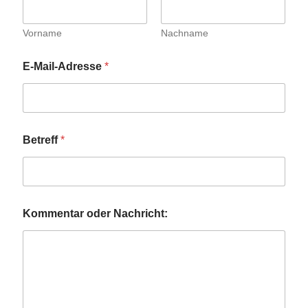
Vorname
Nachname
E
E-Mail-Adresse
*
-
M
a
i
l
-
Betreff
*
A
d
r
e
s
s
Kommentar oder Nachricht:
e
N
a
m
e
K
o