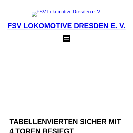
Zum
Inhalt
springen
FSV LOKOMOTIVE DRESDEN E. V.
FSV LOK DRESDEN
VS SPG
FRAUENDORF/PONIC
KAU/TETTAU
14. April 2014
TABELLENVIERTEN SICHER MIT
4 TOREN BESIEGT