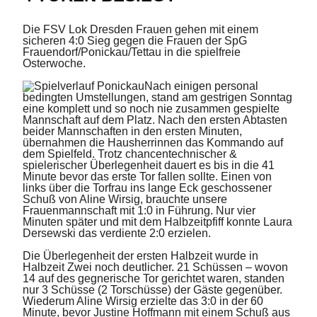
Die FSV Lok Dresden Frauen gehen mit einem
sicheren 4:0 Sieg gegen die Frauen der SpG
Frauendorf/Ponickau/Tettau in die spielfreie
Osterwoche.
Nach einigen personal
bedingten Umstellungen, stand am gestrigen Sonntag
eine komplett und so noch nie zusammen gespielte
Mannschaft auf dem Platz. Nach den ersten Abtasten
beider Mannschaften in den ersten Minuten,
übernahmen die Hausherrinnen das Kommando auf
dem Spielfeld. Trotz chancentechnischer &
spielerischer Überlegenheit dauert es bis in die 41
Minute bevor das erste Tor fallen sollte. Einen von
links über die Torfrau ins lange Eck geschossener
Schuß von Aline Wirsig, brauchte unsere
Frauenmannschaft mit 1:0 in Führung. Nur vier
Minuten später und mit dem Halbzeitpfiff konnte Laura
Dersewski das verdiente 2:0 erzielen.
Die Überlegenheit der ersten Halbzeit wurde in
Halbzeit Zwei noch deutlicher. 21 Schüssen – wovon
14 auf des gegnerische Tor gerichtet waren, standen
nur 3 Schüsse (2 Torschüsse) der Gäste gegenüber.
Wiederum Aline Wirsig erzielte das 3:0 in der 60
Minute, bevor Justine Hoffmann mit einem Schuß aus