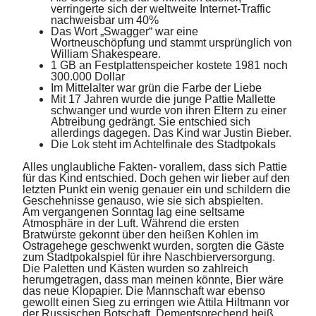
verringerte sich der weltweite Internet-Traffic
nachweisbar um 40%
Das Wort „Swagger“ war eine
Wortneuschöpfung und stammt ursprünglich von
William Shakespeare.
1 GB an Festplattenspeicher kostete 1981 noch
300.000 Dollar
Im Mittelalter war grün die Farbe der Liebe
Mit 17 Jahren wurde die junge Pattie Mallette
schwanger und wurde von ihren Eltern zu einer
Abtreibung gedrängt. Sie entschied sich
allerdings dagegen. Das Kind war Justin Bieber.
Die Lok steht im Achtelfinale des Stadtpokals
Alles unglaubliche Fakten- vorallem, dass sich Pattie
für das Kind entschied. Doch gehen wir lieber auf den
letzten Punkt ein wenig genauer ein und schildern die
Geschehnisse genauso, wie sie sich abspielten.
Am vergangenen Sonntag lag eine seltsame
Atmosphäre in der Luft. Während die ersten
Bratwürste gekonnt über den heißen Kohlen im
Ostragehege geschwenkt wurden, sorgten die Gäste
zum Stadtpokalspiel für ihre Naschbierversorgung.
Die Paletten und Kästen wurden so zahlreich
herumgetragen, dass man meinen könnte, Bier wäre
das neue Klopapier. Die Mannschaft war ebenso
gewollt einen Sieg zu erringen wie Attila Hiltmann vor
der Russischen Botschaft. Dementsprechend heiß