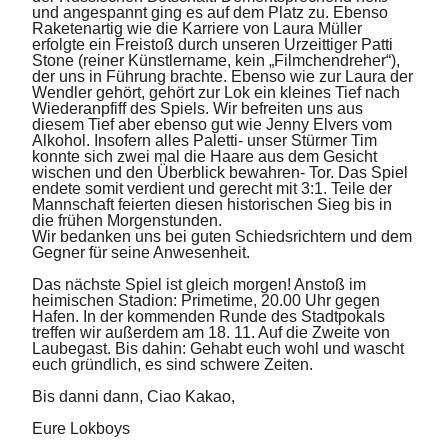
und angespannt ging es auf dem Platz zu. Ebenso
Raketenartig wie die Karriere von Laura Müller
erfolgte ein Freistoß durch unseren Urzeittiger Patti
Stone (reiner Künstlername, kein „Filmchendreher“),
der uns in Führung brachte. Ebenso wie zur Laura der
Wendler gehört, gehört zur Lok ein kleines Tief nach
Wiederanpfiff des Spiels. Wir befreiten uns aus
diesem Tief aber ebenso gut wie Jenny Elvers vom
Alkohol. Insofern alles Paletti- unser Stürmer Tim
konnte sich zwei mal die Haare aus dem Gesicht
wischen und den Überblick bewahren- Tor. Das Spiel
endete somit verdient und gerecht mit 3:1. Teile der
Mannschaft feierten diesen historischen Sieg bis in
die frühen Morgenstunden.
Wir bedanken uns bei guten Schiedsrichtern und dem
Gegner für seine Anwesenheit.
Das nächste Spiel ist gleich morgen! Anstoß im
heimischen Stadion: Primetime, 20.00 Uhr gegen
Hafen. In der kommenden Runde des Stadtpokals
treffen wir außerdem am 18. 11. Auf die Zweite von
Laubegast. Bis dahin: Gehabt euch wohl und wascht
euch gründlich, es sind schwere Zeiten.
Bis danni dann, Ciao Kakao,
Eure Lokboys