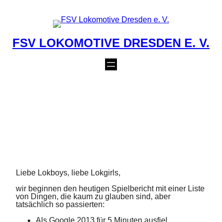
Zum
Inhalt
springen
FSV LOKOMOTIVE DRESDEN E. V.
MÄNNER: SIEG IM
POKALSPIEL GEGEN
LEUBEN
28. Oktober 2020
Liebe Lokboys, liebe Lokgirls,
wir beginnen den heutigen Spielbericht mit einer Liste
von Dingen, die kaum zu glauben sind, aber
tatsächlich so passierten:
Als Google 2013 für 5 Minuten ausfiel,