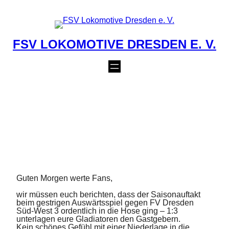
Zum
Inhalt
springen
FSV LOKOMOTIVE DRESDEN E. V.
MÄNNER:
NIEDERLAGE ZUM
SAISONAUFTAKT
6. September 2020
Guten Morgen werte Fans,
wir müssen euch berichten, dass der Saisonauftakt
beim gestrigen Auswärtsspiel gegen FV Dresden
Süd-West 3 ordentlich in die Hose ging – 1:3
unterlagen eure Gladiatoren den Gastgebern.
Kein schönes Gefühl mit einer Niederlage in die