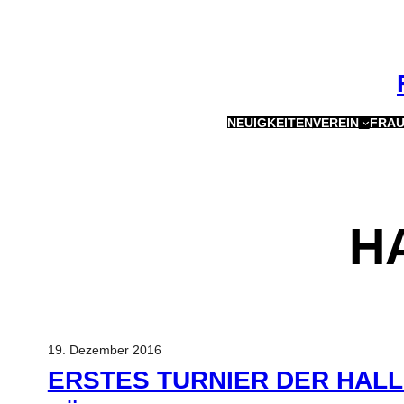
Zum
Inhalt
springen
NEUIGKEITEN
VEREIN
FRAU
H
19. Dezember 2016
ERSTES TURNIER DER HAL