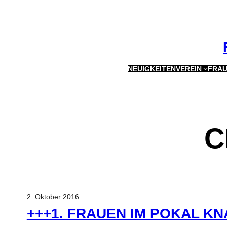
Zum
Inhalt
springen
NEUIGKEITEN
VEREIN
FRAU
C
2. Oktober 2016
+++1. FRAUEN IM POKAL K