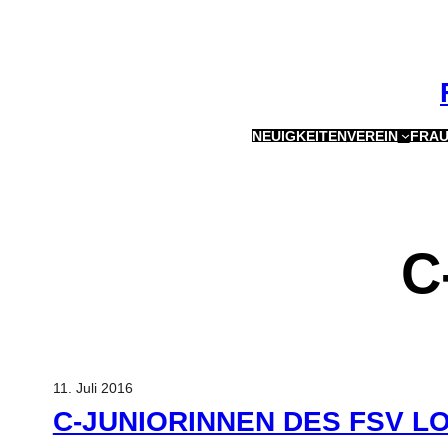
Zum
Inhalt
springen
NEUIGKEITEN
VEREIN
FRAU
C
11. Juli 2016
C-JUNIORINNEN DES FSV L