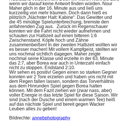
wenn wir darauf keine Antwort finden würden. Nour
Maher glich in der 16. Minute aus und ließ uns
kurzzeitig von mehr träumen. Doch dann hieß es
plötzlich „Nächster Halt: Kabine“. Das Gewitter und
die 45 minütige Spielunterbrechung, bremste den
anfahrenden Zug aus. Zurück im Regenschauer
konnten wir die Fahrt nicht wieder aufnehmen und
schauten zur Halbzeit auf einen bitteren 1:6
Zwischenstand. Köpfe hoch und Zähne
zusammenbeißen! In der zweiten Halbzeit wollten wir
es besser machen! Mit vollem Kampfgeist, stellten wir
uns nochmal sichtlich dagegen. Maher zeigte
nochmal seine Klasse und erzielte in der 63. Minute
das 2:7, aber Borea war auch in Unterzahl einfach
nicht zu stoppen. Endstand 2:10.
Wir sehen es positiv! Gegen einen so starken Gegner
konnten wir 2 Tore erzielen und haben uns nicht mit
dem Regen fallen lassen, sondern das Torverhältnis
aus dem Hinrunden Spiel gegen Borea halten
können. Mit dem Fazit ziehen wir (zwar nass, aber)
voller Energie in das letzte Spiel für diese Saison. Wir
sind (nach der Dusche und einem warmen Tee) heiß
auf das nächste Spiel und bereit gegen Wacker
Leuben alles zu geben!
Bildrechte:
annebphotography