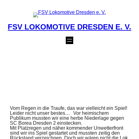
Zum
Inhalt
springen
FSV LOKOMOTIVE DRESDEN E. V.
MÄNNER II:
NIEDERLAGE GEGEN
BOREA 2
9. Juni 2024
Vom Regen in die Traufe, das war vielleicht ein Spiel!
Leider nicht unser bestes… Vor heimischem
Publikum mussten wir eine herbe Niederlage gegen
SC Borea Dresden 2 einstecken.
Mit Platzregen und näher kommender Unwetterfront
sind wir ins Spiel gestartet und mussten zeitig den
Rückstand verzeichnen. Doch wir wären nicht die Lok,