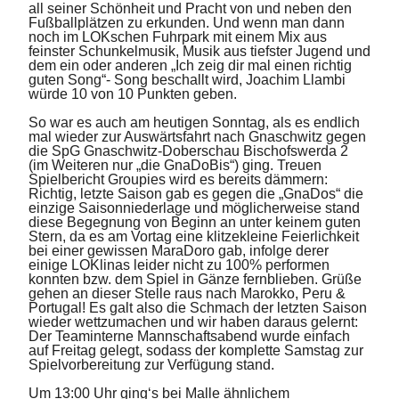
all seiner Schönheit und Pracht von und neben den
Fußballplätzen zu erkunden. Und wenn man dann
noch im LOKschen Fuhrpark mit einem Mix aus
feinster Schunkelmusik, Musik aus tiefster Jugend und
dem ein oder anderen „Ich zeig dir mal einen richtig
guten Song“- Song beschallt wird, Joachim Llambi
würde 10 von 10 Punkten geben.
So war es auch am heutigen Sonntag, als es endlich
mal wieder zur Auswärtsfahrt nach Gnaschwitz gegen
die SpG Gnaschwitz-Doberschau Bischofswerda 2
(im Weiteren nur „die GnaDoBis“) ging. Treuen
Spielbericht Groupies wird es bereits dämmern:
Richtig, letzte Saison gab es gegen die „GnaDos“ die
einzige Saisonniederlage und möglicherweise stand
diese Begegnung von Beginn an unter keinem guten
Stern, da es am Vortag eine klitzekleine Feierlichkeit
bei einer gewissen MaraDoro gab, infolge derer
einige LOKlinas leider nicht zu 100% performen
konnten bzw. dem Spiel in Gänze fernblieben. Grüße
gehen an dieser Stelle raus nach Marokko, Peru &
Portugal! Es galt also die Schmach der letzten Saison
wieder wettzumachen und wir haben daraus gelernt:
Der Teaminterne Mannschaftsabend wurde einfach
auf Freitag gelegt, sodass der komplette Samstag zur
Spielvorbereitung zur Verfügung stand.
Um 13:00 Uhr ging‘s bei Malle ähnlichem