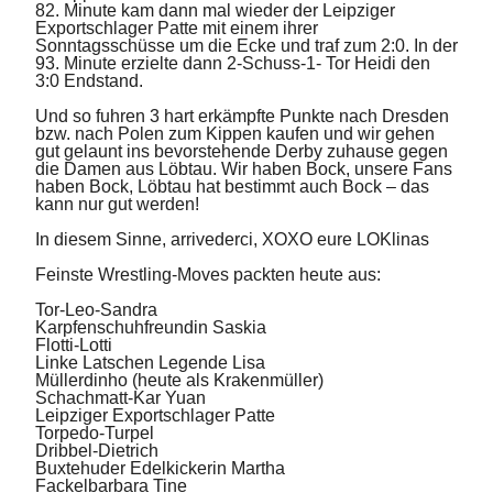
82. Minute kam dann mal wieder der Leipziger
Exportschlager Patte mit einem ihrer
Sonntagsschüsse um die Ecke und traf zum 2:0. In der
93. Minute erzielte dann 2-Schuss-1- Tor Heidi den
3:0 Endstand.
Und so fuhren 3 hart erkämpfte Punkte nach Dresden
bzw. nach Polen zum Kippen kaufen und wir gehen
gut gelaunt ins bevorstehende Derby zuhause gegen
die Damen aus Löbtau. Wir haben Bock, unsere Fans
haben Bock, Löbtau hat bestimmt auch Bock – das
kann nur gut werden!
In diesem Sinne, arrivederci, XOXO eure LOKlinas
Feinste Wrestling-Moves packten heute aus:
Tor-Leo-Sandra
Karpfenschuhfreundin Saskia
Flotti-Lotti
Linke Latschen Legende Lisa
Müllerdinho (heute als Krakenmüller)
Schachmatt-Kar Yuan
Leipziger Exportschlager Patte
Torpedo-Turpel
Dribbel-Dietrich
Buxtehuder Edelkickerin Martha
Fackelbarbara Tine