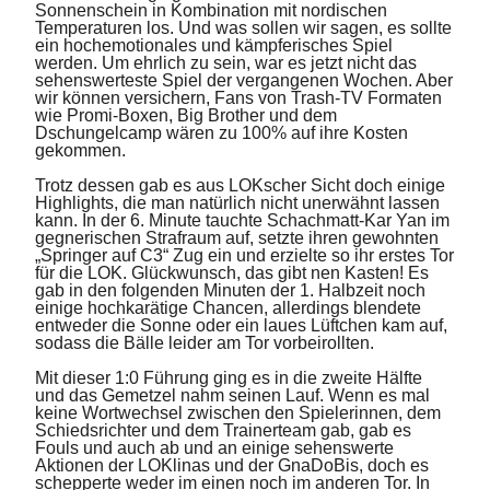
Sonnenschein in Kombination mit nordischen
Temperaturen los. Und was sollen wir sagen, es sollte
ein hochemotionales und kämpferisches Spiel
werden. Um ehrlich zu sein, war es jetzt nicht das
sehenswerteste Spiel der vergangenen Wochen. Aber
wir können versichern, Fans von Trash-TV Formaten
wie Promi-Boxen, Big Brother und dem
Dschungelcamp wären zu 100% auf ihre Kosten
gekommen.
Trotz dessen gab es aus LOKscher Sicht doch einige
Highlights, die man natürlich nicht unerwähnt lassen
kann. In der 6. Minute tauchte Schachmatt-Kar Yan im
gegnerischen Strafraum auf, setzte ihren gewohnten
„Springer auf C3“ Zug ein und erzielte so ihr erstes Tor
für die LOK. Glückwunsch, das gibt nen Kasten! Es
gab in den folgenden Minuten der 1. Halbzeit noch
einige hochkarätige Chancen, allerdings blendete
entweder die Sonne oder ein laues Lüftchen kam auf,
sodass die Bälle leider am Tor vorbeirollten.
Mit dieser 1:0 Führung ging es in die zweite Hälfte
und das Gemetzel nahm seinen Lauf. Wenn es mal
keine Wortwechsel zwischen den Spielerinnen, dem
Schiedsrichter und dem Trainerteam gab, gab es
Fouls und auch ab und an einige sehenswerte
Aktionen der LOKlinas und der GnaDoBis, doch es
schepperte weder im einen noch im anderen Tor. In