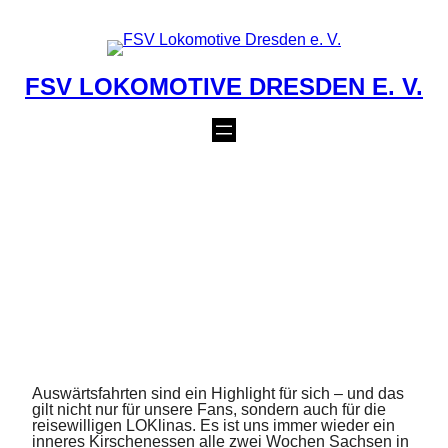
Zum
Inhalt
springen
FSV LOKOMOTIVE DRESDEN E. V.
FRAUEN: DIE
LOKSCHE
KAFFEEFAHRT NACH
GNASCHWITZ
10. November 2022
Auswärtsfahrten sind ein Highlight für sich – und das
gilt nicht nur für unsere Fans, sondern auch für die
reisewilligen LOKlinas. Es ist uns immer wieder ein
inneres Kirschenessen alle zwei Wochen Sachsen in