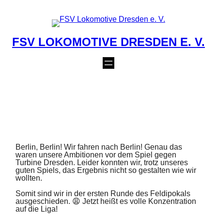
Zum
Inhalt
springen
FSV LOKOMOTIVE DRESDEN E. V.
MÄNNER II: AUS IM
FELDIPOKAL
12. August 2024
Berlin, Berlin! Wir fahren nach Berlin! Genau das
waren unsere Ambitionen vor dem Spiel gegen
Turbine Dresden. Leider konnten wir, trotz unseres
guten Spiels, das Ergebnis nicht so gestalten wie wir
wollten.
Somit sind wir in der ersten Runde des Feldipokals
ausgeschieden. 😩 Jetzt heißt es volle Konzentration
auf die Liga!