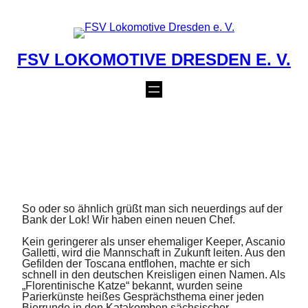
Zum
Inhalt
springen
FSV LOKOMOTIVE DRESDEN E. V.
1. MÄNNER: UN
CALDO BENVENUTO!
7. Februar 2022
So oder so ähnlich grüßt man sich neuerdings auf der
Bank der Lok! Wir haben einen neuen Chef.
Kein geringerer als unser ehemaliger Keeper, Ascanio
Galletti, wird die Mannschaft in Zukunft leiten. Aus den
Gefilden der Toscana entflohen, machte er sich
schnell in den deutschen Kreisligen einen Namen. Als
„Florentinische Katze“ bekannt, wurden seine
Parierkünste heißes Gesprächsthema einer jeden
Bierrunde in den Katakomben sächsischer